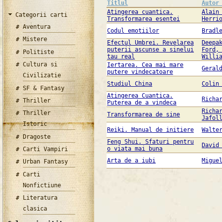
Titlul
Autor
Atingerea cuantica.
Alain
Categorii carti
Transformarea esentei
Herri
Aventura
Codul emotiilor
Bradl
Mistere
Efectul Umbrei. Revelarea
Deepa
puterii ascunse a sinelui
Ford,
Politiste
tau real
Willi
Cultura si
Iertarea. Cea mai mare
Geral
putere vindecatoare
Civilizatie
Studiul China
Colin
SF & Fantasy
Atingerea Cuantica.
Richa
Thriller
Puterea de a vindeca
Richa
Thriller
Transformarea de sine
Jafol
Istoric
Reiki. Manual de initiere
Walte
Dragoste
Feng Shui. Sfaturi pentru
David
o viata mai buna
Carti Vampiri
Arta de a iubi
Migue
Urban Fantasy
Carti
Nonfictiune
Literatura
clasica