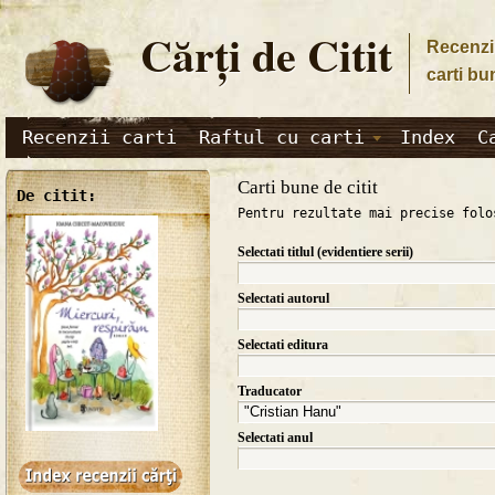
Cărţi de Citit
Recenzii
carti bu
Recenzii carti
Raftul cu carti
Index
C
Carti bune de citit
De citit:
Pentru rezultate mai precise folo
Selectati titlul (evidentiere serii)
Selectati autorul
Selectati editura
Traducator
Selectati anul