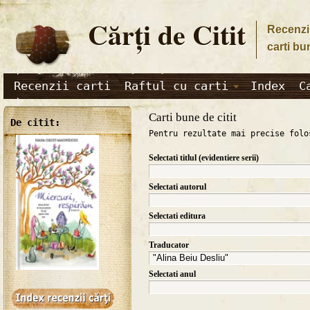
Cărţi de Citit
Recenzii
carti bu
Recenzii carti
Raftul cu carti
Index
C
Carti bune de citit
De citit:
Pentru rezultate mai precise folo
Selectati titlul (evidentiere serii)
Selectati autorul
Selectati editura
Traducator
Selectati anul