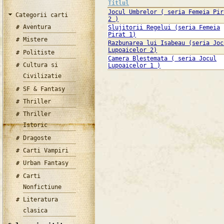
Titlul
Jocul Umbrelor ( seria Femeia Pir
Categorii carti
2 )
Aventura
Slujitorii Regelui (seria Femeia
Pirat 1)
Mistere
Razbunarea lui Isabeau (seria Joc
Lupoaicelor 2)
Politiste
Camera Blestemata ( seria Jocul
Cultura si
Lupoaicelor 1 )
Civilizatie
SF & Fantasy
Thriller
Thriller
Istoric
Dragoste
Carti Vampiri
Urban Fantasy
Carti
Nonfictiune
Literatura
clasica