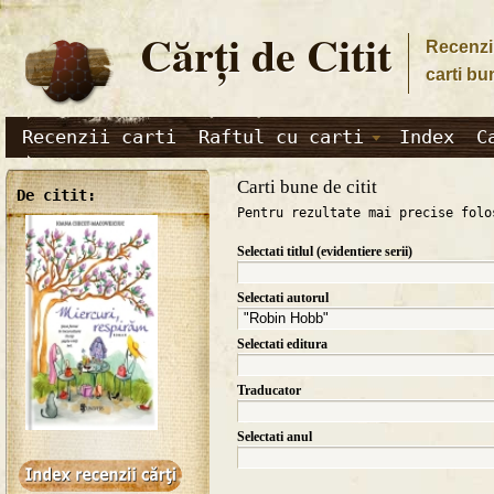
Cărţi de Citit
Recenzii
carti bu
Recenzii carti
Raftul cu carti
Index
C
Carti bune de citit
De citit:
Pentru rezultate mai precise folo
Selectati titlul (evidentiere serii)
Selectati autorul
Selectati editura
Traducator
Selectati anul