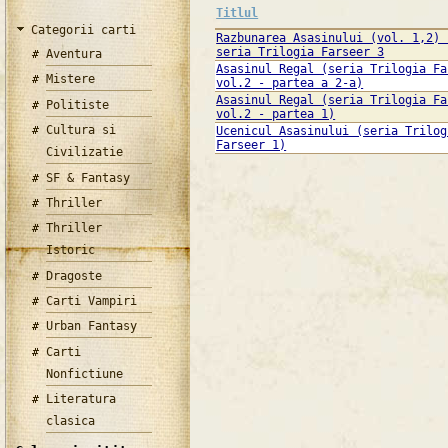
Titlul
Categorii carti
Razbunarea Asasinului (vol. 1,2) 
seria Trilogia Farseer 3
Aventura
Asasinul Regal (seria Trilogia Fa
Mistere
vol.2 - partea a 2-a)
Asasinul Regal (seria Trilogia Fa
Politiste
vol.2 - partea 1)
Cultura si
Ucenicul Asasinului (seria Trilog
Farseer 1)
Civilizatie
SF & Fantasy
Thriller
Thriller
Istoric
Dragoste
Carti Vampiri
Urban Fantasy
Carti
Nonfictiune
Literatura
clasica