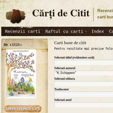
Cărţi de Citit
Recenzii
carti bu
Recenzii carti
Raftul cu carti
Index
C
Carti bune de citit
De citit:
Pentru rezultate mai precise folo
Selectati titlul (evidentiere serii)
Selectati autorul
Selectati editura
Traducator
Selectati anul