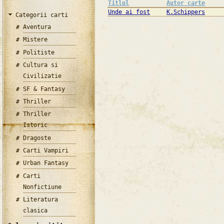
Titlul
Autor carte
Unde ai fost
K.Schippers
Categorii carti
Aventura
Mistere
Politiste
Cultura si
Civilizatie
SF & Fantasy
Thriller
Thriller
Istoric
Dragoste
Carti Vampiri
Urban Fantasy
Carti
Nonfictiune
Literatura
clasica