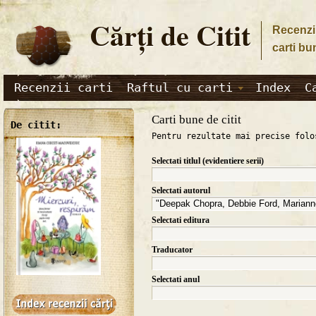
Cărţi de Citit
Recenzii
carti bu
Recenzii carti
Raftul cu carti
Index
C
Carti bune de citit
De citit:
Pentru rezultate mai precise folo
Selectati titlul (evidentiere serii)
Selectati autorul
Selectati editura
Traducator
Selectati anul