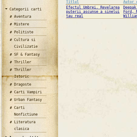
Titlul
Autor 
Efectul Umbrei. Revelarea
Deepak
Categorii carti
puterii ascunse a sinelui
Ford, 
tau real
Willia
Aventura
Mistere
Politiste
Cultura si
Civilizatie
SF & Fantasy
Thriller
Thriller
Istoric
Dragoste
Carti Vampiri
Urban Fantasy
Carti
Nonfictiune
Literatura
clasica