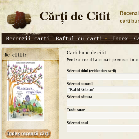
Cărţi de Citit
Recenzii
carti bu
Recenzii carti
Raftul cu carti
Index
C
Carti bune de citit
De citit:
Pentru rezultate mai precise folo
Selectati titlul (evidentiere serii)
Selectati autorul
Selectati editura
Traducator
Selectati anul