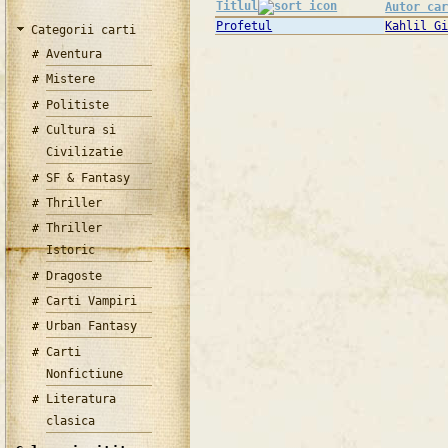
Titlul
Autor ca
Profetul
Kahlil G
Categorii carti
Aventura
Mistere
Politiste
Cultura si
Civilizatie
SF & Fantasy
Thriller
Thriller
Istoric
Dragoste
Carti Vampiri
Urban Fantasy
Carti
Nonfictiune
Literatura
clasica