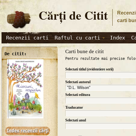
Cărţi de Citit
Recenzii
carti bu
Recenzii carti
Raftul cu carti
Index
C
Carti bune de citit
De citit:
Pentru rezultate mai precise folo
Selectati titlul (evidentiere serii)
Selectati autorul
Selectati editura
Traducator
Selectati anul