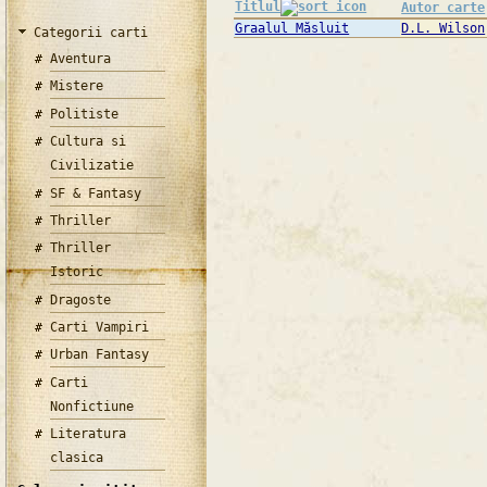
Titlul
Autor carte
Graalul Măsluit
D.L. Wilson
Categorii carti
Aventura
Mistere
Politiste
Cultura si
Civilizatie
SF & Fantasy
Thriller
Thriller
Istoric
Dragoste
Carti Vampiri
Urban Fantasy
Carti
Nonfictiune
Literatura
clasica