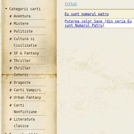
Titlul
Categorii carti
Eu sunt numarul patru
Aventura
Puterea celor Sase (din seria Eu
Mistere
sunt Numarul Patru)
Politiste
Cultura si
Civilizatie
SF & Fantasy
Thriller
Thriller
Istoric
Dragoste
Carti Vampiri
Urban Fantasy
Carti
Nonfictiune
Literatura
clasica