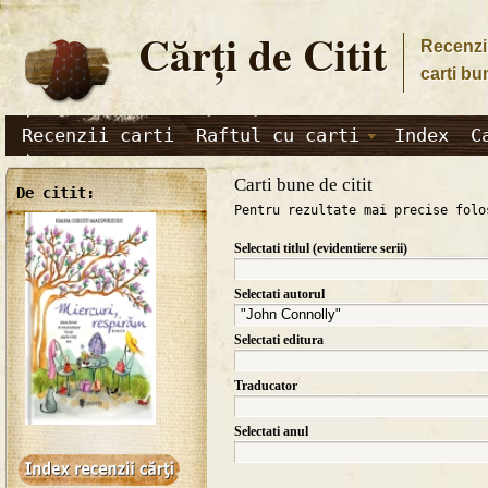
Cărţi de Citit
Recenzii
carti bu
Recenzii carti
Raftul cu carti
Index
C
Carti bune de citit
De citit:
Pentru rezultate mai precise folo
Selectati titlul (evidentiere serii)
Selectati autorul
Selectati editura
Traducator
Selectati anul