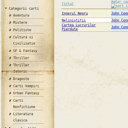
Autor ca
Titlul
Categorii carti
Ingerul Negru
John Con
Aventura
Neliniştiţii
John Con
Mistere
Cartea Lucrurilor
John Con
Pierdute
Politiste
Cultura si
Civilizatie
SF & Fantasy
Thriller
Thriller
Istoric
Dragoste
Carti Vampiri
Urban Fantasy
Carti
Nonfictiune
Literatura
clasica