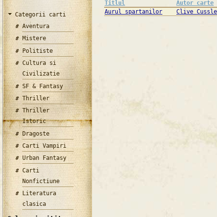
Titlul
Autor carte
Aurul spartanilor
Clive Cussl
Categorii carti
Aventura
Mistere
Politiste
Cultura si
Civilizatie
SF & Fantasy
Thriller
Thriller
Istoric
Dragoste
Carti Vampiri
Urban Fantasy
Carti
Nonfictiune
Literatura
clasica