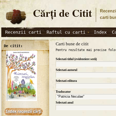
Cărţi de Citit
Recenzii
carti bu
Recenzii carti
Raftul cu carti
Index
C
Carti bune de citit
De citit:
Pentru rezultate mai precise folo
Selectati titlul (evidentiere serii)
Selectati autorul
Selectati editura
Traducator
Selectati anul