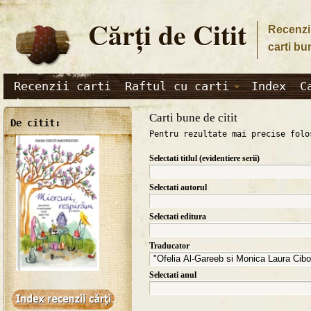
Cărţi de Citit
Recenzii
carti bu
Recenzii carti
Raftul cu carti
Index
C
Carti bune de citit
De citit:
Pentru rezultate mai precise folo
Selectati titlul (evidentiere serii)
Selectati autorul
Selectati editura
Traducator
Selectati anul