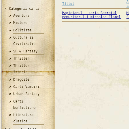
A
Titlul
c
Categorii carti
Magicianul - seria Secretul
M
Aventura
nemuritorului Nicholas Flamel
S
Mistere
Politiste
Cultura si
Civilizatie
SF & Fantasy
Thriller
Thriller
Istoric
Dragoste
Carti Vampiri
Urban Fantasy
Carti
Nonfictiune
Literatura
clasica