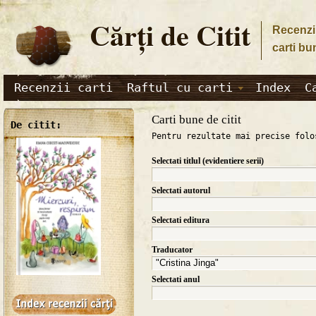
Cărţi de Citit
Recenzii
carti bu
Recenzii carti
Raftul cu carti
Index
C
Carti bune de citit
De citit:
Pentru rezultate mai precise folo
Selectati titlul (evidentiere serii)
Selectati autorul
Selectati editura
Traducator
Selectati anul