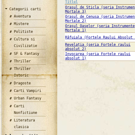
Titlul
Orasul de Sticla (seria Instrumen
Categorii carti
Mortale 3)
Aventura
Orasul de Cenusa (seria Instrumen
Mortale 2)
Mistere
Oraşul Oaselor (seria Instrumente
Mortale 1)
Politiste
Răfuiala (Fortele Raului Absolut 
Cultura si
Revelaţia (seria Fortele raului
Civilizatie
absolut 2)
SF & Fantasy
Invocarea (seria Fortele raului
absolut 1)
Thriller
Thriller
Istoric
Dragoste
Carti Vampiri
Urban Fantasy
Carti
Nonfictiune
Literatura
clasica