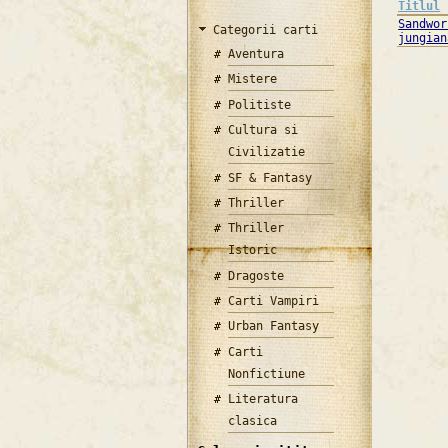
Titlul
Sandwor
Categorii carti
jungian
Aventura
Mistere
Politiste
Cultura si
Civilizatie
SF & Fantasy
Thriller
Thriller
Istoric
Dragoste
Carti Vampiri
Urban Fantasy
Carti
Nonfictiune
Literatura
clasica