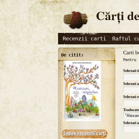
Cărţi de
Recenzii carti
Raftul c
Carti b
De citit:
Pentru 
Selectati t
Selectati 
Selectati 
Traducat
Selectati 