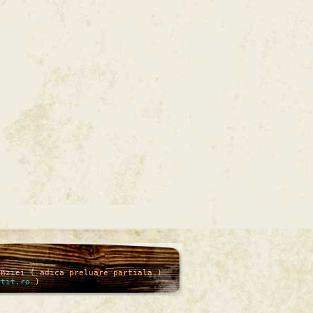
enziei ( adica preluare partiala )
itit.ro
)