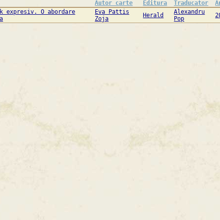
Autor carte
Editura
Traducator
A
k expresiv. O abordare
Eva Pattis
Alexandru
Herald
2
a
Zoja
Pop