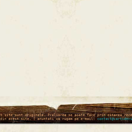
st site sunt originale. Preluarea se poate face prin citarea rec
 din acest site. ( anuntati va rugam pe e-mail:
contact@cartidec