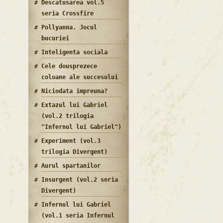
Descatusarea vol.5
seria Crossfire
Pollyanna. Jocul
bucuriei
Inteligenta sociala
Cele dousprezece
coloane ale succesului
Niciodata impreuna?
Extazul lui Gabriel
(vol.2 trilogia
"Infernul lui Gabriel")
Experiment (vol.3
trilogia Divergent)
Aurul spartanilor
Insurgent (vol.2 seria
Divergent)
Infernul lui Gabriel
(vol.1 seria Infernul