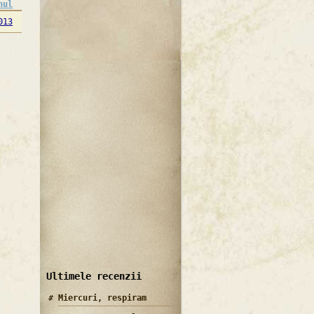
nul
013
Ultimele recenzii
Miercuri, respiram