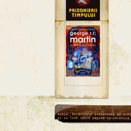
/*
*/
©2014: Recenziile prezentate pe ace
si cu link catre pagina cu recenzia