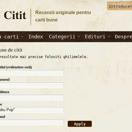
 Citit
Recenzii originale pentru
carti bune
u carti
Index
Categorii
Edituri
Despr
une de citit
rezultate mai precise folositi ghilimelele.
itlul (evidentiere serii)
autorul
editura
or
anul