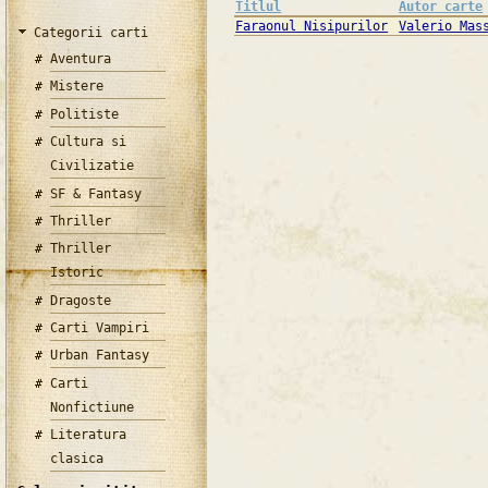
Titlul
Autor carte
Faraonul Nisipurilor
Valerio Mas
Categorii carti
Aventura
Mistere
Politiste
Cultura si
Civilizatie
SF & Fantasy
Thriller
Thriller
Istoric
Dragoste
Carti Vampiri
Urban Fantasy
Carti
Nonfictiune
Literatura
clasica