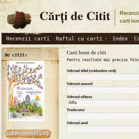
Cărţi de Citit
Recenzii
carti bu
Recenzii carti
Raftul cu carti
Index
C
Carti bune de citit
De citit:
Pentru rezultate mai precise folo
Selectati titlul (evidentiere serii)
Selectati autorul
Selectati editura
Traducator
Selectati anul