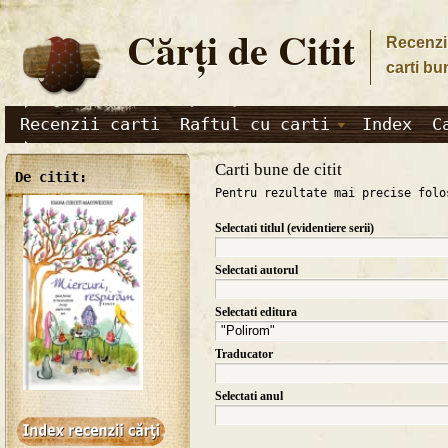
Cărţi de Citit
Recenzii
carti bu
Recenzii carti
Raftul cu carti
Index
C
Carti bune de citit
De citit:
Pentru rezultate mai precise folo
Selectati titlul (evidentiere serii)
Selectati autorul
Selectati editura
Traducator
Selectati anul