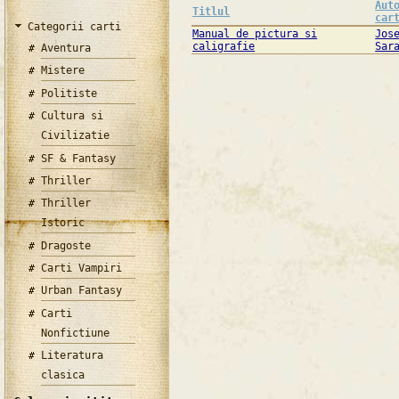
Aut
Titlul
car
Categorii carti
Manual de pictura si
Jos
caligrafie
Sar
Aventura
Mistere
Politiste
Cultura si
Civilizatie
SF & Fantasy
Thriller
Thriller
Istoric
Dragoste
Carti Vampiri
Urban Fantasy
Carti
Nonfictiune
Literatura
clasica