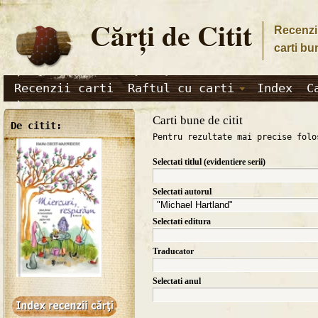
Cărţi de Citit
Recenzii
carti bu
Recenzii carti
Raftul cu carti
Index
C
Carti bune de citit
De citit:
Pentru rezultate mai precise folo
Selectati titlul (evidentiere serii)
Selectati autorul
Selectati editura
Traducator
Selectati anul