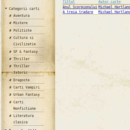
Titlul
Autor carte
Anul Scorpionului
Michael Hartlan
Categorii carti
A treia tradare
Michael Hartlan
Aventura
Mistere
Politiste
Cultura si
Civilizatie
SF & Fantasy
Thriller
Thriller
Istoric
Dragoste
Carti Vampiri
Urban Fantasy
Carti
Nonfictiune
Literatura
clasica