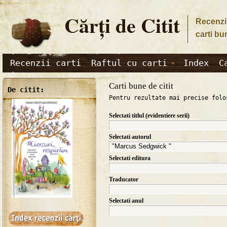
Cărţi de Citit
Recenzii
carti bu
Recenzii carti
Raftul cu carti
Index
C
Carti bune de citit
De citit:
Pentru rezultate mai precise folo
Selectati titlul (evidentiere serii)
Selectati autorul
Selectati editura
Traducator
Selectati anul