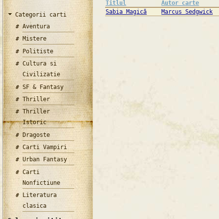
Titlul
Autor carte
Sabia Magică
Marcus Sedgwick
Categorii carti
Aventura
Mistere
Politiste
Cultura si
Civilizatie
SF & Fantasy
Thriller
Thriller
Istoric
Dragoste
Carti Vampiri
Urban Fantasy
Carti
Nonfictiune
Literatura
clasica