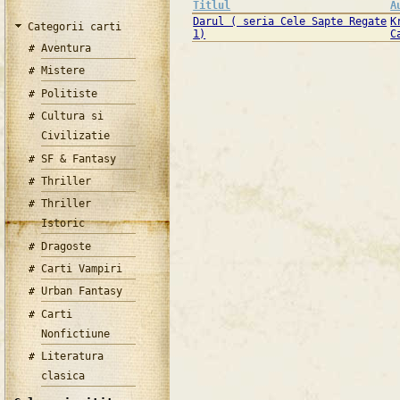
Titlul
A
Darul ( seria Cele Sapte Regate
K
Categorii carti
1)
C
Aventura
Mistere
Politiste
Cultura si
Civilizatie
SF & Fantasy
Thriller
Thriller
Istoric
Dragoste
Carti Vampiri
Urban Fantasy
Carti
Nonfictiune
Literatura
clasica