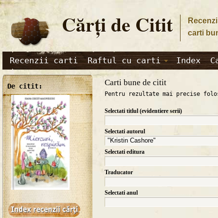
Cărţi de Citit
Recenzii
carti bu
Recenzii carti
Raftul cu carti
Index
C
Carti bune de citit
De citit:
Pentru rezultate mai precise folo
Selectati titlul (evidentiere serii)
Selectati autorul
Selectati editura
Traducator
Selectati anul