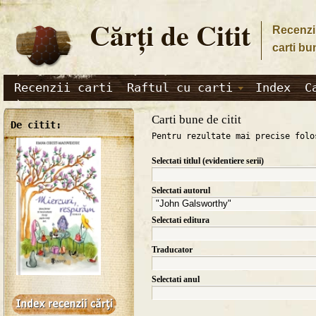
Cărţi de Citit
Recenzii
carti bu
Recenzii carti
Raftul cu carti
Index
C
Carti bune de citit
De citit:
Pentru rezultate mai precise folo
Selectati titlul (evidentiere serii)
Selectati autorul
Selectati editura
Traducator
Selectati anul