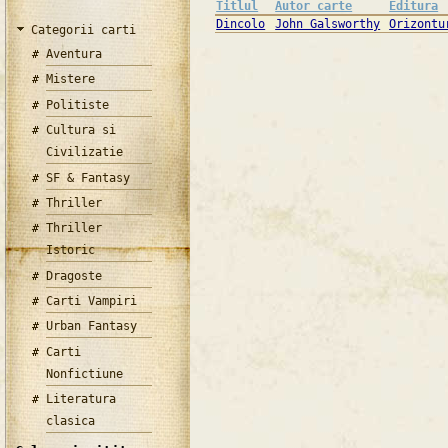
Titlul
Autor carte
Editura
Dincolo
John Galsworthy
Orizontu
Categorii carti
Aventura
Mistere
Politiste
Cultura si
Civilizatie
SF & Fantasy
Thriller
Thriller
Istoric
Dragoste
Carti Vampiri
Urban Fantasy
Carti
Nonfictiune
Literatura
clasica