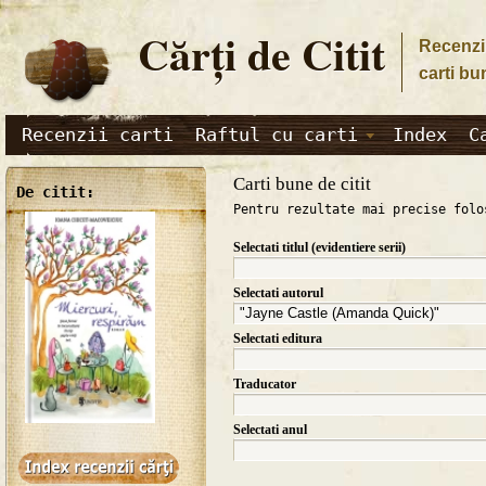
Cărţi de Citit
Recenzii
carti bu
Recenzii carti
Raftul cu carti
Index
C
Carti bune de citit
De citit:
Pentru rezultate mai precise folo
Selectati titlul (evidentiere serii)
Selectati autorul
Selectati editura
Traducator
Selectati anul