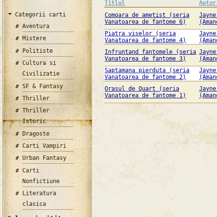
Titlul
Autor
Categorii carti
Comoara de ametist (seria
Jayne
Vanatoarea de fantome 6)
(Aman
Aventura
Piatra viselor (seria
Jayne
Mistere
Vanatoarea de fantome 4)
(Aman
Politiste
Infruntand fantomele (seria
Jayne
Vanatoarea de fantome 3)
(Aman
Cultura si
Saptamana pierduta (seria
Jayne
Civilizatie
Vanatoarea de fantome 2)
(Aman
SF & Fantasy
Orasul de Quart (seria
Jayne
Vanatoarea de fantome 1)
(Aman
Thriller
Thriller
Istoric
Dragoste
Carti Vampiri
Urban Fantasy
Carti
Nonfictiune
Literatura
clasica