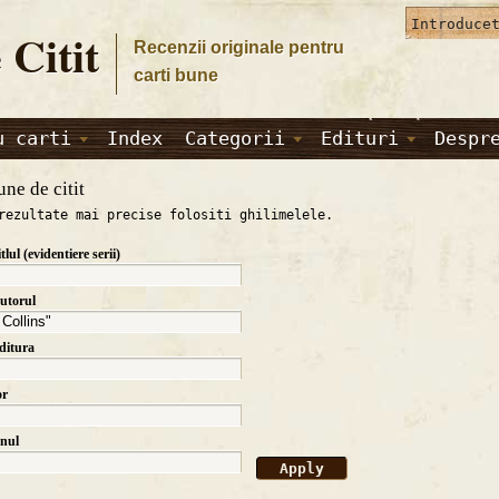
 Citit
Recenzii originale pentru
carti bune
u carti
Index
Categorii
Edituri
Despr
une de citit
rezultate mai precise folositi ghilimelele.
itlul (evidentiere serii)
autorul
editura
or
anul