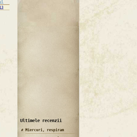
ul
13
Ultimele recenzii
Miercuri, respiram