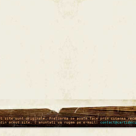
st site sunt originale. Preluarea se poate face prin citarea rec
 din acest site. ( anuntati va rugam pe e-mail:
contact@cartidec