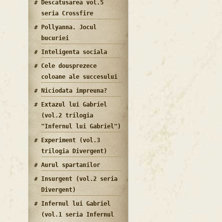
Descatusarea vol.5
seria Crossfire
Pollyanna. Jocul
bucuriei
Inteligenta sociala
Cele dousprezece
coloane ale succesului
Niciodata impreuna?
Extazul lui Gabriel
(vol.2 trilogia
"Infernul lui Gabriel")
Experiment (vol.3
trilogia Divergent)
Aurul spartanilor
Insurgent (vol.2 seria
Divergent)
Infernul lui Gabriel
(vol.1 seria Infernul