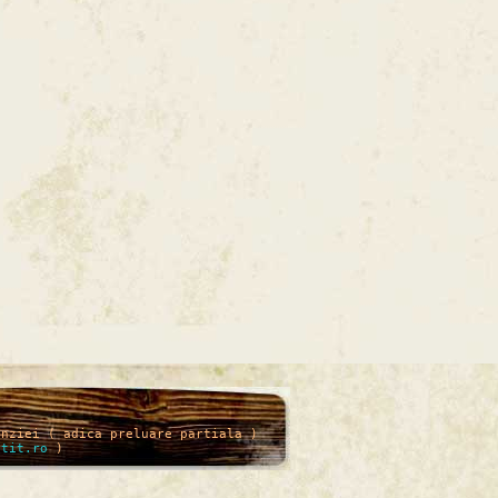
enziei ( adica preluare partiala )
itit.ro
)