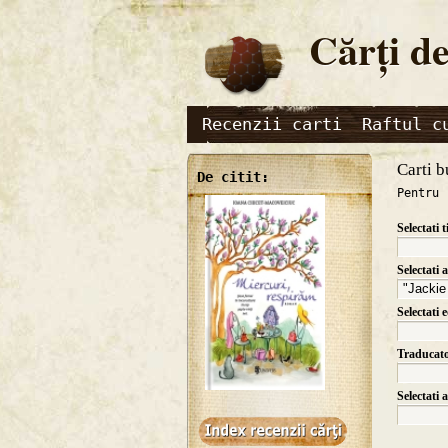
Cărţi de
Recenzii carti
Raftul c
Carti b
De citit:
Pentru 
Selectati t
Selectati 
Selectati 
Traducat
Selectati 