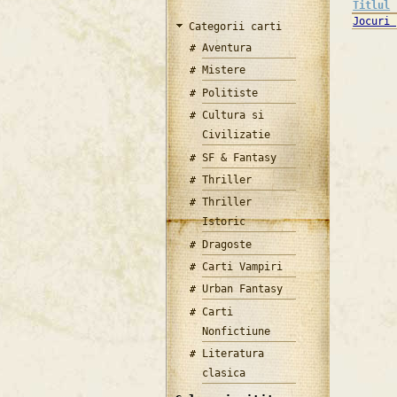
Titlul
Jocuri 
Categorii carti
Aventura
Mistere
Politiste
Cultura si
Civilizatie
SF & Fantasy
Thriller
Thriller
Istoric
Dragoste
Carti Vampiri
Urban Fantasy
Carti
Nonfictiune
Literatura
clasica