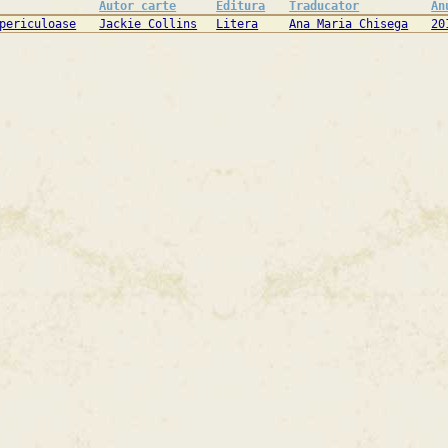
Autor carte
Editura
Traducator
An
periculoase
Jackie Collins
Litera
Ana Maria Chisega
20