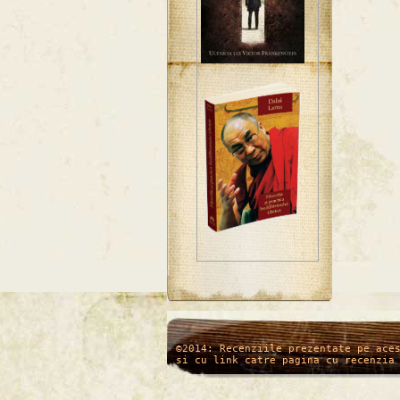
/*
*/
©2014: Recenziile prezentate pe ace
si cu link catre pagina cu recenzia