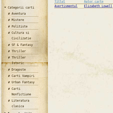
Titlul
Autor carte
Avertismentul
Elizabeth Lowell
Categorii carti
Aventura
Mistere
Politiste
Cultura si
Civilizatie
SF & Fantasy
Thriller
Thriller
Istoric
Dragoste
Carti Vampiri
Urban Fantasy
Carti
Nonfictiune
Literatura
clasica