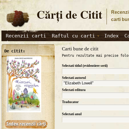
Cărţi de Citit
Recenzii
carti bu
Recenzii carti
Raftul cu carti
Index
C
Carti bune de citit
De citit:
Pentru rezultate mai precise folo
Selectati titlul (evidentiere serii)
Selectati autorul
Selectati editura
Traducator
Selectati anul