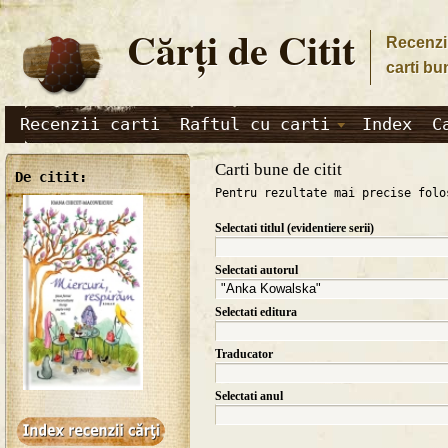
Cărţi de Citit
Recenzii
carti bu
Recenzii carti
Raftul cu carti
Index
C
Carti bune de citit
De citit:
Pentru rezultate mai precise folo
Selectati titlul (evidentiere serii)
Selectati autorul
Selectati editura
Traducator
Selectati anul