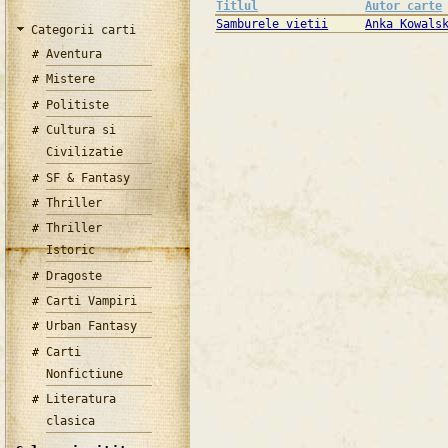
Titlul
Autor carte
Samburele vietii
Anka Kowals
Categorii carti
Aventura
Mistere
Politiste
Cultura si
Civilizatie
SF & Fantasy
Thriller
Thriller
Istoric
Dragoste
Carti Vampiri
Urban Fantasy
Carti
Nonfictiune
Literatura
clasica