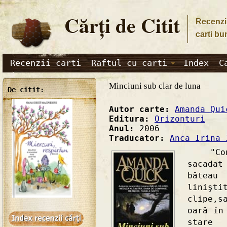
Cărţi de Citit
Recenzii
carti bu
Recenzii carti
Raftul cu carti
Index
C
Minciuni sub clar de luna
De citit:
Autor carte:
Amanda Qui
Editura:
Orizonturi
Anul:
2006
Traducator:
Anca Irina 
"Conco
sacadat
băteau
linişti
clipe,s
oară în
stare 