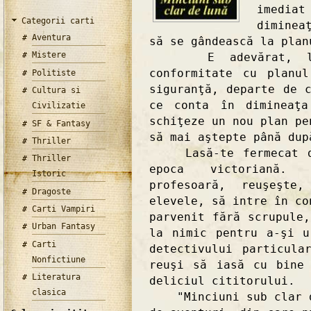
imedia
Categorii carti
diminea
Aventura
să se gândească la plan
Mistere
E adevărat, lucru
conformitate cu planu
Politiste
siguranţă, departe de 
Cultura si
ce conta în dimineaţa
Civilizatie
schiţeze un nou plan pe
SF & Fantasy
să mai aştepte până dup
Thriller
Lasă-te fermecat de 
Thriller
epoca victoriană. 
Istoric
profesoară, reuşeşt
Dragoste
elevele, să intre în co
Carti Vampiri
parvenit fără scrupule
Urban Fantasy
la nimic pentru a-şi u
Carti
detectivului particula
Nonfictiune
reuşi să iasă cu bine
Literatura
deliciul cititorului.
clasica
"Minciuni sub clar de