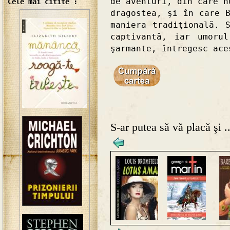
de aventuri, din care n
Cele mai citite :
dragostea, şi în care 
maniera tradiţională. 
captivantă, iar umoru
şarmante, întregesc ace
S-ar putea să vă placă şi ..