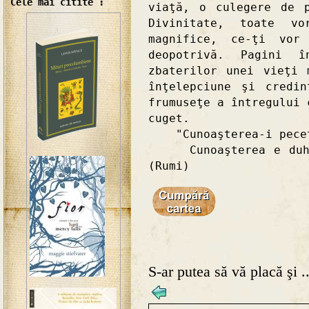
Cele mai citite :
viaţă, o culegere de 
Divinitate, toate v
magnifice, ce-ţi vor
deopotrivă. Pagini î
zbaterilor unei vieţi 
înţelepciune şi credi
frumuseţe a întregului 
cuget.
"Cunoaşterea-i pecete
Cunoaşterea e duhul 
(Rumi)
S-ar putea să vă placă şi ..