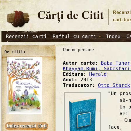
Cărţi de Citit
Recenzii
carti bu
Recenzii carti
Raftul cu carti
Index
C
Poeme persane
De citit:
Autor carte:
Baba Taher
Khayyam,Rumi, Sabestari
Editura:
Herald
Anul:
2013
Traducator:
Otto Starck
"Un pro
să-nve
Un om 
Vei fi
Cum vi
face,