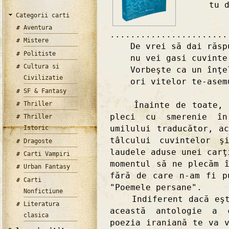
tu de 
Categorii carti
Aventura
.......................
Mistere
De vrei să dai răspu
Politiste
nu vei gasi cuvinte 
Cultura si
Vorbeşte ca un înţel
Civilizatie
ori vitelor te-asemui
SF & Fantasy
Thriller
Înainte de toate, tu
pleci cu smerenie în
Thriller
umilului traducător, a
Istoric
tâlcului cuvintelor ş
Dragoste
laudele aduse unei carţ
Carti Vampiri
momentul să ne plecăm 
Urban Fantasy
fără de care n-am fi p
Carti
"Poemele persane".
Nonfictiune
Indiferent dacă eşti 
Literatura
această antologie a 
clasica
poezia iraniană te va 