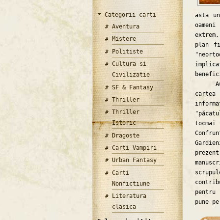
Categorii carti
asta un
oameni
Aventura
extrem
Mistere
plan f
Politiste
"neort
Cultura si
implic
benefic
Civilizatie
Autoru
SF & Fantasy
cartea
Thriller
inform
Thriller
"păcat
Istoric
tocmai
Confru
Dragoste
Gardie
Carti Vampiri
prezen
Urban Fantasy
manusc
scrupul
Carti
contrib
Nonfictiune
pentru
Literatura
pune pe
clasica