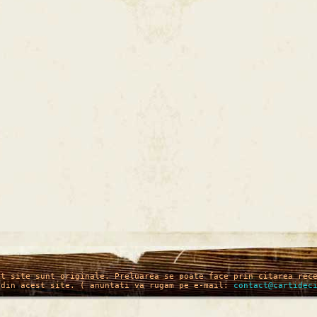
st site sunt originale. Preluarea se poate face prin citarea rec
 din acest site. ( anuntati va rugam pe e-mail:
contact@cartidec