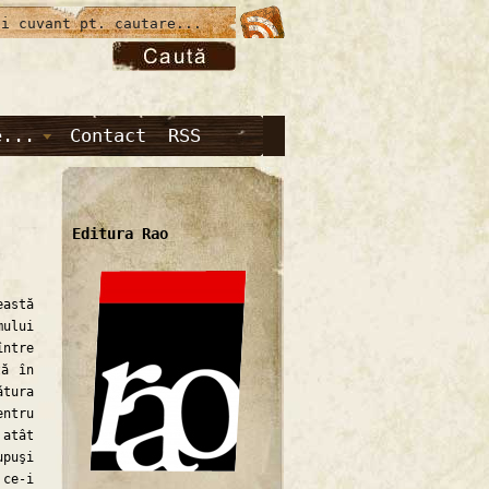
e...
Contact
RSS
Editura Rao
astă
mului
între
tă în
ătura
entru
 atât
upuşi
 ce-i