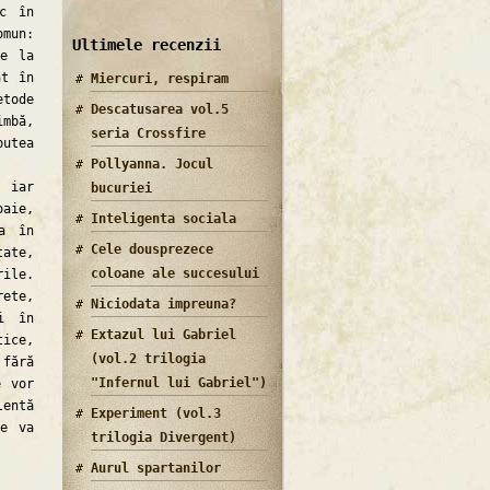
sc în
omun:
Ultimele recenzii
se la
at în
Miercuri, respiram
etode
Descatusarea vol.5
imbă,
seria Crossfire
putea
Pollyanna. Jocul
 iar
bucuriei
aie,
Inteligenta sociala
ea în
Cele dousprezece
tate,
coloane ale succesului
ile.
ete,
Niciodata impreuna?
i în
Extazul lui Gabriel
ice,
(vol.2 trilogia
fără
"Infernul lui Gabriel")
e vor
lentă
Experiment (vol.3
te va
trilogia Divergent)
Aurul spartanilor