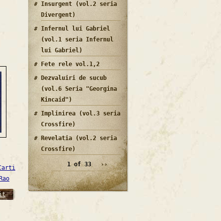
Insurgent (vol.2 seria
Divergent)
Infernul lui Gabriel
(vol.1 seria Infernul
lui Gabriel)
Fete rele vol.1,2
Dezvaluiri de sucub
(vol.6 Seria "Georgina
Kincaid")
Implinirea (vol.3 seria
Crossfire)
Revelatia (vol.2 seria
Crossfire)
1 of 33
››
Carti
Rao
it