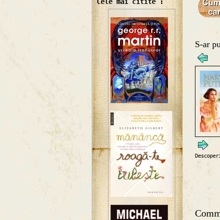
Cele mai citite :
S-ar pu
Descoper
Comm