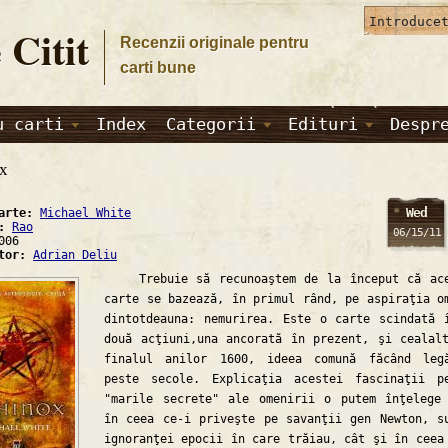
 Citit
Recenzii originale pentru
carti bune
u carti
Index
Categorii
Edituri
Despr
x
Wed
carte:
Michael White
a:
Rao
06/15/11
006
ator:
Adrian Deliu
Trebuie să recunoaştem de la început că ace
carte se bazează, în primul rând, pe aspiraţia o
dintotdeauna: nemurirea. Este o carte scindată 
două acţiuni,una ancorată în prezent, şi cealal
finalul anilor 1600, ideea comună făcând leg
peste secole. Explicaţia acestei fascinaţii p
"marile secrete" ale omenirii o putem înţelege
în ceea ce-i priveşte pe savanţii gen Newton, s
ignoranţei epocii în care trăiau, cât şi în ceea