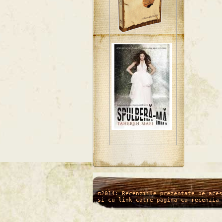
/*
*/
©2014: Recenziile prezentate pe ace
si cu link catre pagina cu recenzia