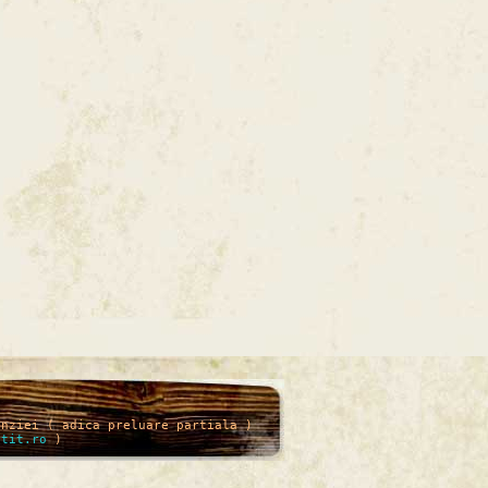
enziei ( adica preluare partiala )
itit.ro
)