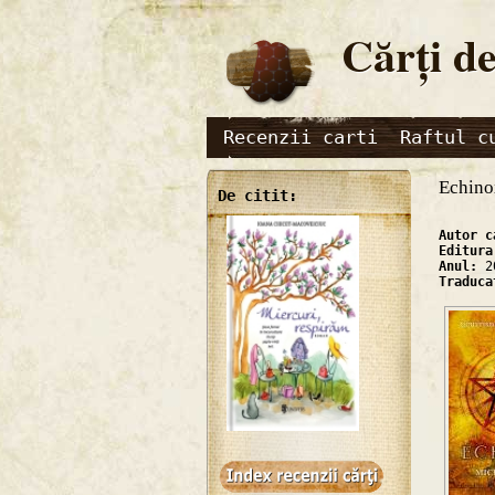
Cărţi de
Recenzii carti
Raftul c
Echino
De citit:
Autor 
Editur
Anul:
2
Traduc