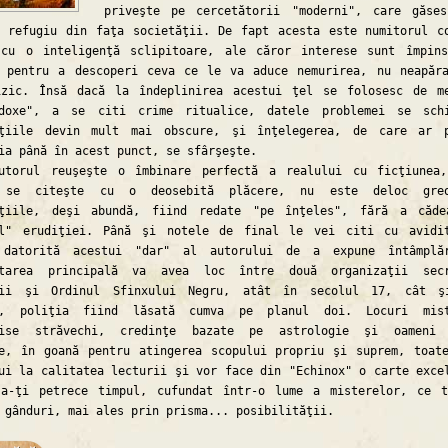
priveşte pe cercetătorii "moderni", care găse
 refugiu din faţa societăţii. De fapt acesta este numitorul c
 cu o inteligenţă sclipitoare, ale căror interese sunt împin
, pentru a descoperi ceva ce le va aduce nemurirea, nu neapăr
izic. Însă dacă la îndeplinirea acestui ţel se folosesc de m
odoxe", a se citi crime ritualice, datele problemei se sch
aţiile devin mult mai obscure, şi înţelegerea, de care ar 
ia până în acest punct, se sfârşeşte.
l reuşeşte o îmbinare perfectă a realului cu ficţiunea,
 se citeşte cu o deosebită plăcere, nu este deloc greo
aţiile, deşi abundă, fiind redate "pe înţeles", fără a căd
ul" erudiţiei. Până şi notele de final le vei citi cu avidi
 datorită acestui "dar" al autorului de a expune întâmplăr
ntarea principală va avea loc între două organizaţii secr
nii şi Ordinul Sfinxului Negru, atât în secolul 17, cât ş
t, poliţia fiind lăsată cumva pe planul doi. Locuri mist
rise străvechi, credinţe bazate pe astrologie şi oameni 
e, în goană pentru atingerea scopului propriu şi suprem, toat
ui la calitatea lecturii şi vor face din "Echinox" o carte exce
 a-ţi petrece timpul, cufundat într-o lume a misterelor, ce 
 gânduri, mai ales prin prisma... posibilităţii.