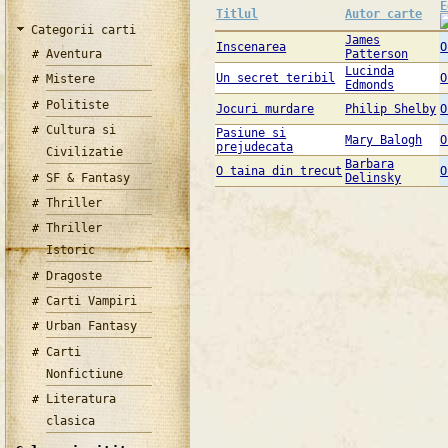
E
Titlul
Autor carte
Categorii carti
James
Inscenarea
O
Aventura
Patterson
Lucinda
Un secret teribil
O
Mistere
Edmonds
Politiste
Jocuri murdare
Philip Shelby
O
Cultura si
Pasiune si
Mary Balogh
O
prejudecata
Civilizatie
Barbara
O taina din trecut
O
SF & Fantasy
Delinsky
Thriller
Thriller
Istoric
Dragoste
Carti Vampiri
Urban Fantasy
Carti
Nonfictiune
Literatura
clasica