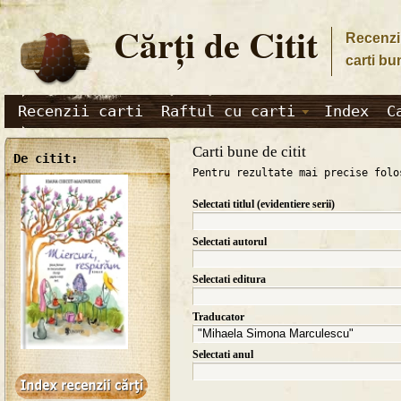
Cărţi de Citit
Recenzii
carti bu
Recenzii carti
Raftul cu carti
Index
C
Carti bune de citit
De citit:
Pentru rezultate mai precise folo
Selectati titlul (evidentiere serii)
Selectati autorul
Selectati editura
Traducator
Selectati anul