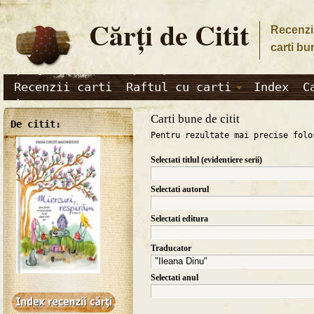
Cărţi de Citit
Recenzii
carti bu
Recenzii carti
Raftul cu carti
Index
C
Carti bune de citit
De citit:
Pentru rezultate mai precise folo
Selectati titlul (evidentiere serii)
Selectati autorul
Selectati editura
Traducator
Selectati anul