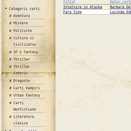
Titlul
Autor cart
Intalnire in Alaska
Barbara De
Categorii carti
Fara tine
Lucinda Ed
Aventura
Mistere
Politiste
Cultura si
Civilizatie
SF & Fantasy
Thriller
Thriller
Istoric
Dragoste
Carti Vampiri
Urban Fantasy
Carti
Nonfictiune
Literatura
clasica