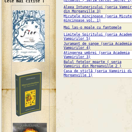
Ritualul ( seria Cercul Secret 1)
Cele mai citite :
Aleea Intunericului (seria Vampir
din Morganville 3)
Micutele mincinoase (seria Micute
mincinoase vol. 1)
Mai las-o moale cu fantomele
Limitele Spiritului (seria Academ
Vampirilor 5)
Juramant de sange (seria Academia
Vampirilor 4)
Atingerea umbrei (seria Academia
Vampirilor 3)
Balul fetelor moarte ( seria
Vampirii din Morganville 2 )
Casa de sticlă (seria Vampirii di
Morganville 1)