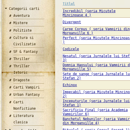
Titlul
Categorii carti
Incredibil (seria Micutele
Mincinoase 4 )
Aventura
Divergent
Mistere
Carpe Corpus ( seria Vampirii din
Politiste
Morganville 6 )
Cultura si
Perfect (seria Micutele Mincinoas
)
Civilizatie
Codicele
SF & Fantasy
Nesatul (seria Jurnalele lui Stef
Thriller
3)
Domnia Haosului (seria Vampirii d
Thriller
Morganville 5)
Istoric
Sete de sange (seria Jurnalele lu
Stefan 2)
Dragoste
Echinox
Carti Vampiri
Impecabil (seria Micutele Mincino
Urban Fantasy
2)
Inceputurile (seria Jurnalele lui
Carti
Stefan 1)
Nonfictiune
Sacrificiu Final (seria Academia
Vampirilor 6)
Literatura
Banchetul Nebunilor (seria Vampir
clasica
din Morganville 4)