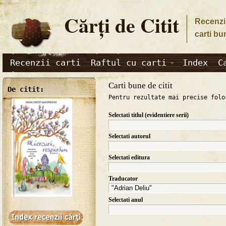
Cărţi de Citit
Recenzii
carti bu
Recenzii carti
Raftul cu carti
Index
C
Carti bune de citit
De citit:
Pentru rezultate mai precise folo
Selectati titlul (evidentiere serii)
Selectati autorul
Selectati editura
Traducator
Selectati anul