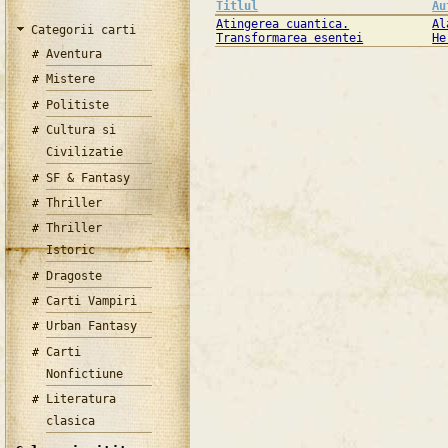
Titlul
Au
Atingerea cuantica.
Al
Categorii carti
Transformarea esentei
He
Aventura
Mistere
Politiste
Cultura si
Civilizatie
SF & Fantasy
Thriller
Thriller
Istoric
Dragoste
Carti Vampiri
Urban Fantasy
Carti
Nonfictiune
Literatura
clasica