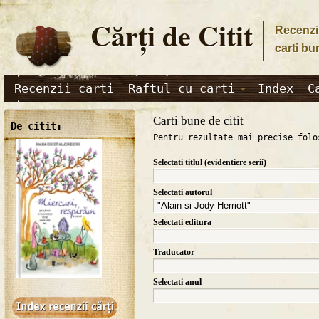
Cărţi de Citit
Recenzii
carti bu
Recenzii carti
Raftul cu carti
Index
C
Carti bune de citit
De citit:
Pentru rezultate mai precise folo
Selectati titlul (evidentiere serii)
Selectati autorul
Selectati editura
Traducator
Selectati anul