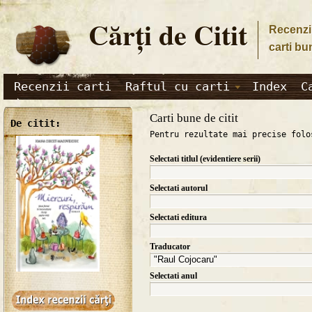
Cărţi de Citit
Recenzii
carti bu
Recenzii carti
Raftul cu carti
Index
C
Carti bune de citit
De citit:
Pentru rezultate mai precise folo
Selectati titlul (evidentiere serii)
Selectati autorul
Selectati editura
Traducator
Selectati anul