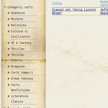
Auto
Titlul
cart
Categorii carti
Scaunul gol (Seria Lincoln
Jeff
Aventura
Rhyme)
Deav
Mistere
Politiste
Cultura si
Civilizatie
SF & Fantasy
Thriller
Thriller
Istoric
Dragoste
Carti Vampiri
Urban Fantasy
Carti
Nonfictiune
Literatura
clasica