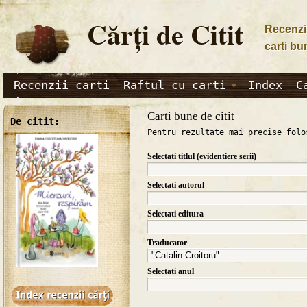
Cărţi de Citit
Recenzii
carti bu
Recenzii carti
Raftul cu carti
Index
C
Carti bune de citit
De citit:
Pentru rezultate mai precise folo
Selectati titlul (evidentiere serii)
Selectati autorul
Selectati editura
Traducator
Selectati anul