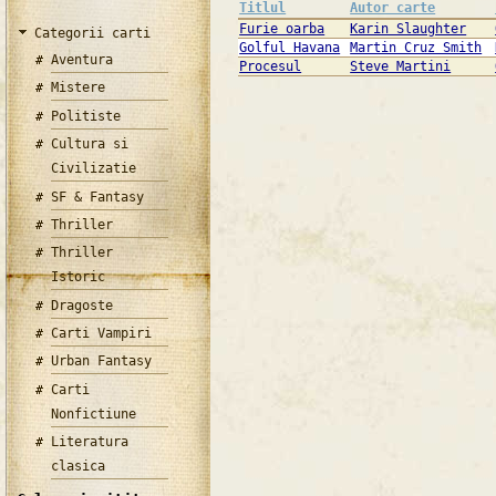
Titlul
Autor carte
Furie oarba
Karin Slaughter
Categorii carti
Golful Havana
Martin Cruz Smith
Aventura
Procesul
Steve Martini
Mistere
Politiste
Cultura si
Civilizatie
SF & Fantasy
Thriller
Thriller
Istoric
Dragoste
Carti Vampiri
Urban Fantasy
Carti
Nonfictiune
Literatura
clasica