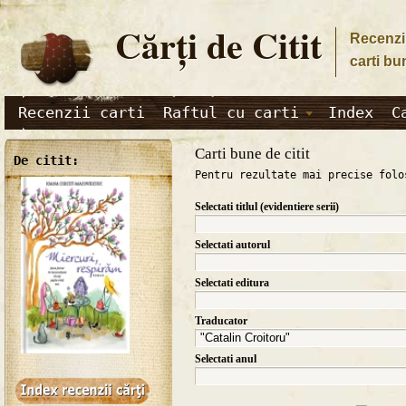
Cărţi de Citit
Recenzii
carti bu
Recenzii carti
Raftul cu carti
Index
C
Carti bune de citit
De citit:
Pentru rezultate mai precise folo
Selectati titlul (evidentiere serii)
Selectati autorul
Selectati editura
Traducator
Selectati anul