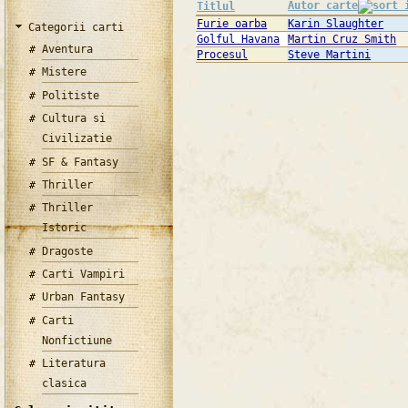
Autor carte
Titlul
Furie oarba
Karin Slaughter
Categorii carti
Golful Havana
Martin Cruz Smith
Aventura
Procesul
Steve Martini
Mistere
Politiste
Cultura si
Civilizatie
SF & Fantasy
Thriller
Thriller
Istoric
Dragoste
Carti Vampiri
Urban Fantasy
Carti
Nonfictiune
Literatura
clasica