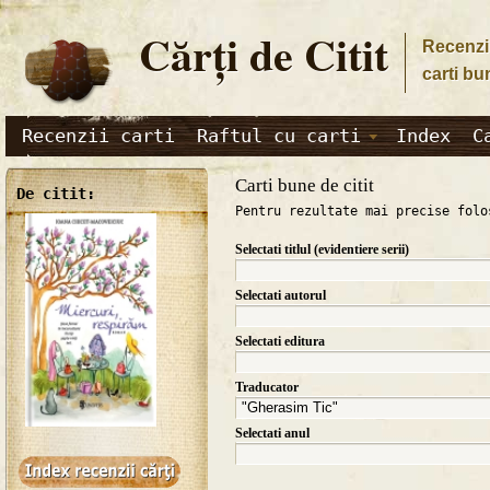
Cărţi de Citit
Recenzii
carti bu
Recenzii carti
Raftul cu carti
Index
C
Carti bune de citit
De citit:
Pentru rezultate mai precise folo
Selectati titlul (evidentiere serii)
Selectati autorul
Selectati editura
Traducator
Selectati anul