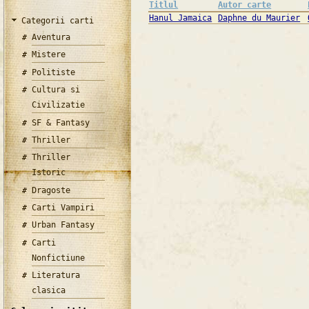
Titlul
Autor carte
Hanul Jamaica
Daphne du Maurier
Categorii carti
Aventura
Mistere
Politiste
Cultura si
Civilizatie
SF & Fantasy
Thriller
Thriller
Istoric
Dragoste
Carti Vampiri
Urban Fantasy
Carti
Nonfictiune
Literatura
clasica