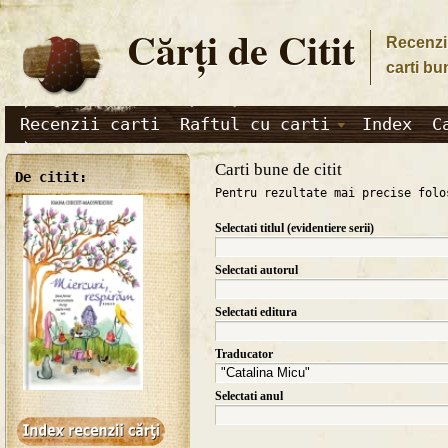
Cărţi de Citit
Recenzii
carti bu
Recenzii carti
Raftul cu carti
Index
C
Carti bune de citit
De citit:
Pentru rezultate mai precise folo
Selectati titlul (evidentiere serii)
Selectati autorul
Selectati editura
Traducator
Selectati anul