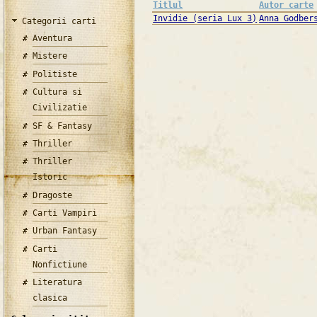
Titlul
Autor carte
Invidie (seria Lux 3)
Anna Godber
Categorii carti
Aventura
Mistere
Politiste
Cultura si
Civilizatie
SF & Fantasy
Thriller
Thriller
Istoric
Dragoste
Carti Vampiri
Urban Fantasy
Carti
Nonfictiune
Literatura
clasica