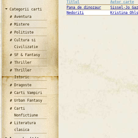
Titlul
Autor carte
Pana de dinozaur
Sissel-Jo Ga
Categorii carti
Nedoriti
Kristina Ohl
Aventura
Mistere
Politiste
Cultura si
Civilizatie
SF & Fantasy
Thriller
Thriller
Istoric
Dragoste
Carti Vampiri
Urban Fantasy
Carti
Nonfictiune
Literatura
clasica