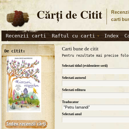
Cărţi de Citit
Recenzii
carti bu
Recenzii carti
Raftul cu carti
Index
C
Carti bune de citit
De citit:
Pentru rezultate mai precise folo
Selectati titlul (evidentiere serii)
Selectati autorul
Selectati editura
Traducator
Selectati anul