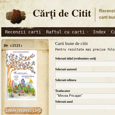
Cărţi de Citit
Recenzii
carti bu
Recenzii carti
Raftul cu carti
Index
C
Carti bune de citit
De citit:
Pentru rezultate mai precise folo
Selectati titlul (evidentiere serii)
Selectati autorul
Selectati editura
Traducator
Selectati anul