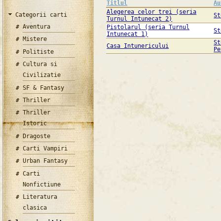
Titlul
Au
Alegerea celor trei (seria
Categorii carti
St
Turnul Intunecat 2)
Aventura
Pistolarul (seria Turnul
St
Intunecat 1)
Mistere
St
Casa Intunericului
Pe
Politiste
Cultura si
Civilizatie
SF & Fantasy
Thriller
Thriller
Istoric
Dragoste
Carti Vampiri
Urban Fantasy
Carti
Nonfictiune
Literatura
clasica