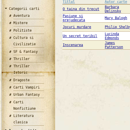
Titlul
Autor carte
Barbara
Categorii carti
O taina din trecut
Delinsky
Aventura
Pasiune si
Mary Balogh
prejudecata
Mistere
Jocuri murdare
Philip Shelb
Politiste
Lucinda
Un secret teribil
Cultura si
Edmonds
James
Civilizatie
Inscenarea
Patterson
SF & Fantasy
Thriller
Thriller
Istoric
Dragoste
Carti Vampiri
Urban Fantasy
Carti
Nonfictiune
Literatura
clasica