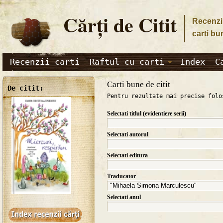
Cărţi de Citit
Recenzii
carti bu
Recenzii carti
Raftul cu carti
Index
C
Carti bune de citit
De citit:
Pentru rezultate mai precise folo
Selectati titlul (evidentiere serii)
Selectati autorul
Selectati editura
Traducator
Selectati anul