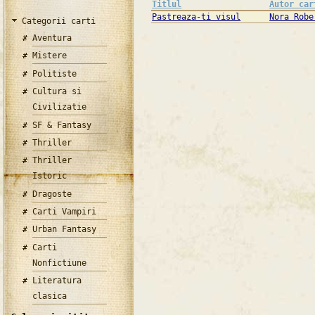
Titlul
Autor car
Pastreaza-ti visul
Nora Robe
Categorii carti
Aventura
Mistere
Politiste
Cultura si
Civilizatie
SF & Fantasy
Thriller
Thriller
Istoric
Dragoste
Carti Vampiri
Urban Fantasy
Carti
Nonfictiune
Literatura
clasica