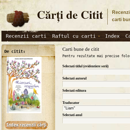
Cărţi de Citit
Recenzii
carti bu
Recenzii carti
Raftul cu carti
Index
C
Carti bune de citit
De citit:
Pentru rezultate mai precise folo
Selectati titlul (evidentiere serii)
Selectati autorul
Selectati editura
Traducator
Selectati anul