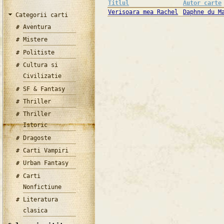
Titlul
Autor carte
Verisoara mea Rachel
Daphne du M
Categorii carti
Aventura
Mistere
Politiste
Cultura si
Civilizatie
SF & Fantasy
Thriller
Thriller
Istoric
Dragoste
Carti Vampiri
Urban Fantasy
Carti
Nonfictiune
Literatura
clasica