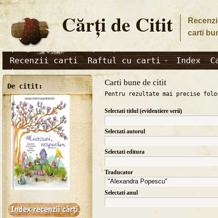
Cărţi de Citit
Recenzii
carti bu
Recenzii carti
Raftul cu carti
Index
C
Carti bune de citit
De citit:
Pentru rezultate mai precise folo
Selectati titlul (evidentiere serii)
Selectati autorul
Selectati editura
Traducator
Selectati anul