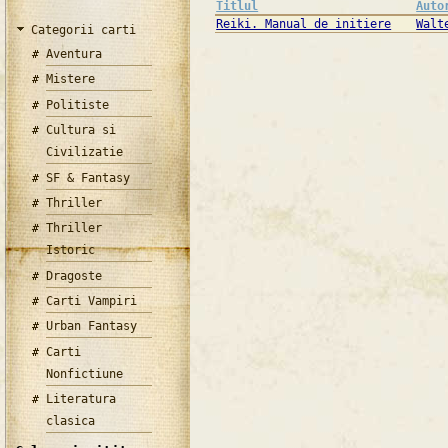
Titlul
Auto
Reiki. Manual de initiere
Walt
Categorii carti
Aventura
Mistere
Politiste
Cultura si
Civilizatie
SF & Fantasy
Thriller
Thriller
Istoric
Dragoste
Carti Vampiri
Urban Fantasy
Carti
Nonfictiune
Literatura
clasica