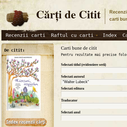
Cărţi de Citit
Recenzii
carti bu
Recenzii carti
Raftul cu carti
Index
C
Carti bune de citit
De citit:
Pentru rezultate mai precise folo
Selectati titlul (evidentiere serii)
Selectati autorul
Selectati editura
Traducator
Selectati anul