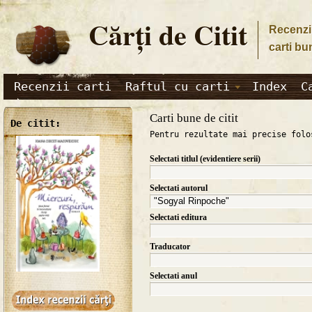
Cărţi de Citit
Recenzii
carti bu
Recenzii carti
Raftul cu carti
Index
C
Carti bune de citit
De citit:
Pentru rezultate mai precise folo
Selectati titlul (evidentiere serii)
Selectati autorul
Selectati editura
Traducator
Selectati anul