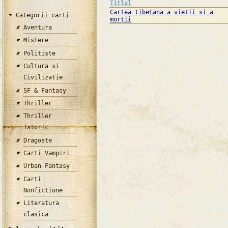
Titlul
Cartea tibetana a vietii si a
Categorii carti
mortii
Aventura
Mistere
Politiste
Cultura si
Civilizatie
SF & Fantasy
Thriller
Thriller
Istoric
Dragoste
Carti Vampiri
Urban Fantasy
Carti
Nonfictiune
Literatura
clasica