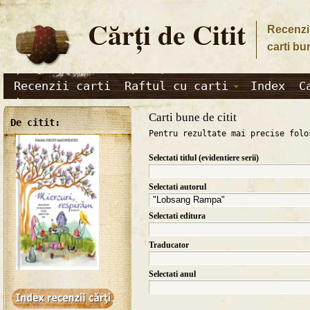
Cărţi de Citit
Recenzii
carti bu
Recenzii carti
Raftul cu carti
Index
C
Carti bune de citit
De citit:
Pentru rezultate mai precise folo
Selectati titlul (evidentiere serii)
Selectati autorul
Selectati editura
Traducator
Selectati anul