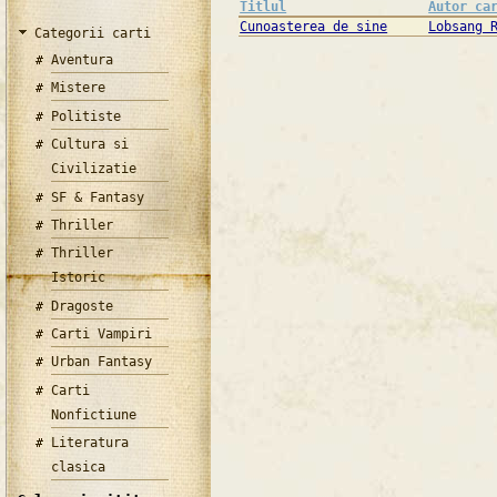
Titlul
Autor ca
Cunoasterea de sine
Lobsang 
Categorii carti
Aventura
Mistere
Politiste
Cultura si
Civilizatie
SF & Fantasy
Thriller
Thriller
Istoric
Dragoste
Carti Vampiri
Urban Fantasy
Carti
Nonfictiune
Literatura
clasica