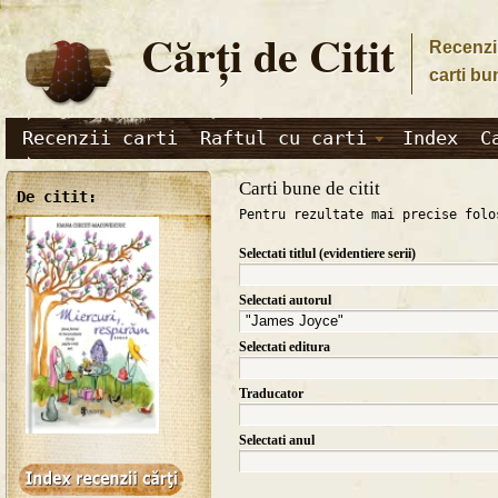
Cărţi de Citit
Recenzii
carti bu
Recenzii carti
Raftul cu carti
Index
C
Carti bune de citit
De citit:
Pentru rezultate mai precise folo
Selectati titlul (evidentiere serii)
Selectati autorul
Selectati editura
Traducator
Selectati anul