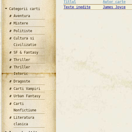
Titlul
Autor carte
Texte inedite
James Joyce
Categorii carti
Aventura
Mistere
Politiste
Cultura si
Civilizatie
SF & Fantasy
Thriller
Thriller
Istoric
Dragoste
Carti Vampiri
Urban Fantasy
Carti
Nonfictiune
Literatura
clasica