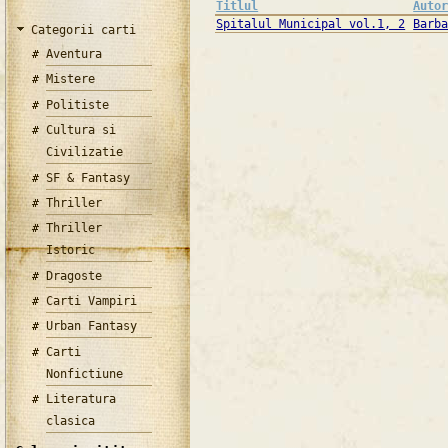
Titlul
Auto
Spitalul Municipal vol.1, 2
Barb
Categorii carti
Aventura
Mistere
Politiste
Cultura si
Civilizatie
SF & Fantasy
Thriller
Thriller
Istoric
Dragoste
Carti Vampiri
Urban Fantasy
Carti
Nonfictiune
Literatura
clasica