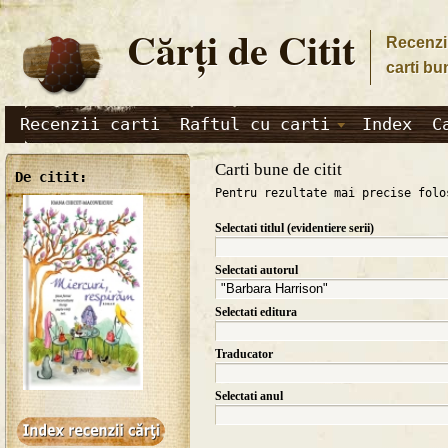
Cărţi de Citit
Recenzii
carti bu
Recenzii carti
Raftul cu carti
Index
C
Carti bune de citit
De citit:
Pentru rezultate mai precise folo
Selectati titlul (evidentiere serii)
Selectati autorul
Selectati editura
Traducator
Selectati anul