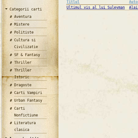
Titlul
Auto
Ultimul vis al lui Suleyman
Alai
Categorii carti
Aventura
Mistere
Politiste
Cultura si
Civilizatie
SF & Fantasy
Thriller
Thriller
Istoric
Dragoste
Carti Vampiri
Urban Fantasy
Carti
Nonfictiune
Literatura
clasica