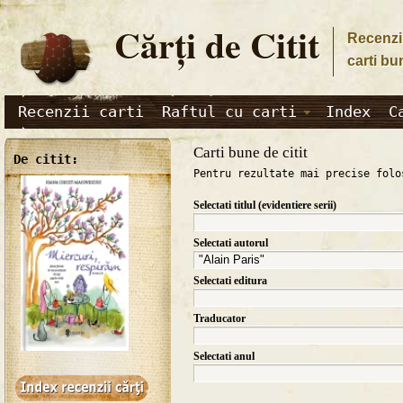
Cărţi de Citit
Recenzii
carti bu
Recenzii carti
Raftul cu carti
Index
C
Carti bune de citit
De citit:
Pentru rezultate mai precise folo
Selectati titlul (evidentiere serii)
Selectati autorul
Selectati editura
Traducator
Selectati anul