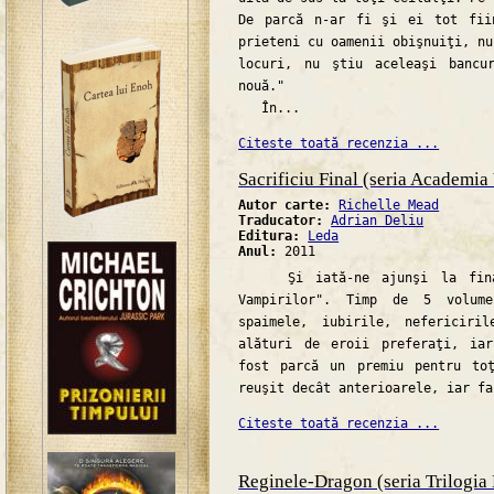
De parcă n-ar fi şi ei tot fii
prieteni cu oamenii obişnuiţi, nu
locuri, nu ştiu aceleaşi bancu
nouă."
În...
Citeste toată recenzia ...
Sacrificiu Final (seria Academia
Autor carte:
Richelle Mead
Traducator:
Adrian Deliu
Editura:
Leda
Anul:
2011
Şi iată-ne ajunşi la finalu
Vampirilor". Timp de 5 volum
spaimele, iubirile, nefericiri
alături de eroii preferaţi, ia
fost parcă un premiu pentru to
reuşit decât anterioarele, iar fa
Citeste toată recenzia ...
Reginele-Dragon (seria Trilogia 