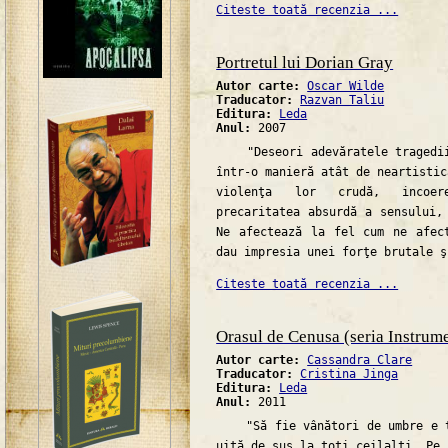
Citeste toată recenzia ...
Portretul lui Dorian Gray
Autor carte:
Oscar Wilde
Traducator:
Razvan Taliu
Editura:
Leda
Anul:
2007
"Deseori adevăratele tragedii 
într-o manieră atât de neartistic
violenţa lor crudă, incoer
precaritatea absurdă a sensului,
Ne afectează la fel cum ne afec
dau impresia unei forţe brutale ş
Citeste toată recenzia ...
Orasul de Cenusa (seria Instrum
Autor carte:
Cassandra Clare
Traducator:
Cristina Jinga
Editura:
Leda
Anul:
2011
"Să fie vânători de umbre e to
uită de sus la toţi ceilalţi. Pe 