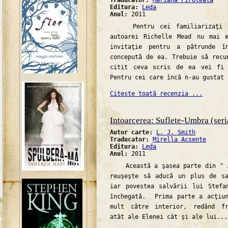
Traducator:
Mariana Piroteala
Editura:
Leda
Anul:
2011
Pentru cei familiarizaţi cu
autoarei Richelle Mead nu mai 
invitaţie pentru a pătrunde în
concepută de ea. Trebuie să recu
citit ceva scris de ea vei fi 
Pentru cei care încă n-au gustat 
Citeste toată recenzia ...
Intoarcerea: Suflete-Umbra (seri
Autor carte:
L. J. Smith
Traducator:
Mirella Acsente
Editura:
Leda
Anul:
2011
Această a şasea parte din " Ju
reuşeşte să aducă un plus de sa
iar povestea salvării lui Stefa
închegată. Prima parte a acţiun
mult către interior, redând fr
atât ale Elenei cât şi ale lui...