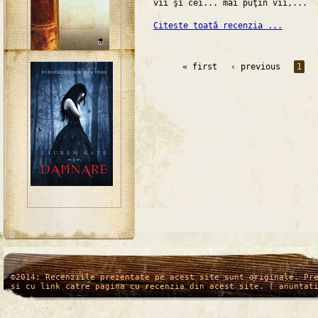
vii şi cei... mai puţin vii,...
Citeste toată recenzia ...
« first
‹ previous
1
/*
*/
©2014: Recenziile prezentate pe acest site sunt originale. Pr
si cu link catre pagina cu recenzia din acest site. ( anuntat