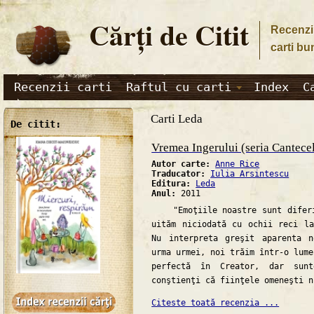
Cărţi de Citit
Recenzii
carti bu
Recenzii carti
Raftul cu carti
Index
C
Carti Leda
De citit:
Vremea Ingerului (seria Cantece
Autor carte:
Anne Rice
Traducator:
Iulia Arsintescu
Editura:
Leda
Anul:
2011
"Emoţiile noastre sunt diferit
uităm niciodată cu ochii reci l
Nu interpreta greşit aparenta n
urma urmei, noi trăim într-o lume
perfectă în Creator, dar sun
conştienţi că fiinţele omeneşti n
Citeste toată recenzia ...