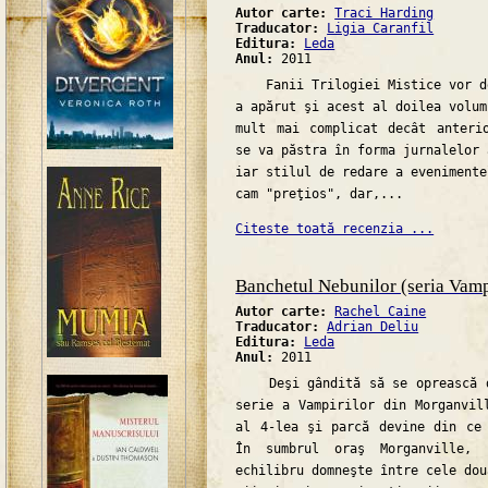
Autor carte:
Traci Harding
Traducator:
Ligia Caranfil
Editura:
Leda
Anul:
2011
Fanii Trilogiei Mistice vor de
a apărut şi acest al doilea volum
mult mai complicat decât anteri
se va păstra în forma jurnalelor 
iar stilul de redare a evenimente
cam "preţios", dar,...
Citeste toată recenzia ...
Banchetul Nebunilor (seria Vamp
Autor carte:
Rachel Caine
Traducator:
Adrian Deliu
Editura:
Leda
Anul:
2011
Deşi gândită să se oprească du
serie a Vampirilor din Morganvil
al 4-lea şi parcă devine din ce
În sumbrul oraş Morganville,
echilibru domneşte între cele dou