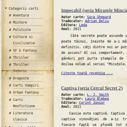
Categorii carti
Impecabil (seria Micutele Minci
Aventura
Autor carte:
Sara Shepard
Traducator:
Adrian Deliu
Mistere
Editura:
Leda
Anul:
2011
Politiste
Câte secrete poate ascunde un
Cultura si
poate tăinui, înainte de a-i mă
Civilizatie
definitiv, câţi dintre noi ar put
SF & Fantasy
de ascuns? Al cui comportament,
Thriller
gânduri pot purta ştampila de 
doilea volum al seriei "Micuţele.
Thriller
Istoric
Citeste toată recenzia ...
Dragoste
Carti Vampiri
Captiva (seria Cercul Secret 2)
Urban Fantasy
Autor carte:
L. J. Smith
Traducator:
Laura Blebea
Carti
Editura:
Corint Junior
Nonfictiune
Anul:
2011
Literatura
Cassie este captivă. Captiva p
captiva vinovăţiei de a-şi t
clasica
fiecare faptă se afundă tot 