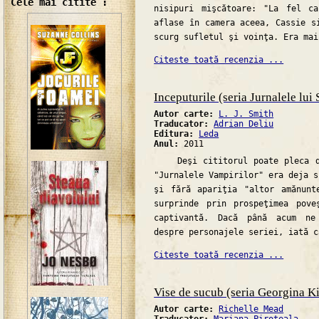
Cele mai citite :
nisipuri mişcătoare: "La fel c
aflase în camera aceea, Cassie s
scurg sufletul şi voinţa. Era mai
Citeste toată recenzia ...
Inceputurile (seria Jurnalele lui 
Autor carte:
L. J. Smith
Traducator:
Adrian Deliu
Editura:
Leda
Anul:
2011
Deşi cititorul poate pleca de
"Jurnalele Vampirilor" era deja s
şi fără apariţia "altor amănunt
surprinde prin prospeţimea pove
captivantă. Dacă până acum ne
despre personajele seriei, iată c
Citeste toată recenzia ...
Vise de sucub (seria Georgina K
Autor carte:
Richelle Mead