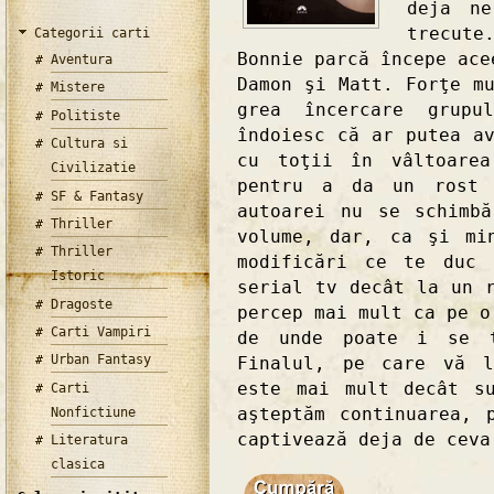
deja ne
trecut
Categorii carti
Bonnie parcă începe ace
Aventura
Damon şi Matt. Forţe m
Mistere
grea încercare grup
Politiste
îndoiesc că ar putea a
Cultura si
cu toţii în vâltoarea
Civilizatie
pentru a da un rost s
SF & Fantasy
autoarei nu se schimb
Thriller
volume, dar, ca şi mi
Thriller
modificări ce te duc 
Istoric
serial tv decât la un 
Dragoste
percep mai mult ca pe o
Carti Vampiri
de unde poate i se t
Urban Fantasy
Finalul, pe care vă l
este mai mult decât s
Carti
aşteptăm continuarea, 
Nonfictiune
captivează deja de ceva
Literatura
clasica