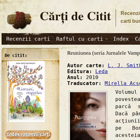
Cărţi de Citit
Recenzii
carti bu
Recenzii carti
Raftul cu carti
Index
C
Reuniunea (seria Jurnalele Vampi
De citit:
Autor carte:
L. J. Smit
Editura:
Leda
Anul:
2010
Traducator:
Mirella Acs
Volumul
poveste
parcă 
Dacă pâ
acţiuni
pe Bo
acestei