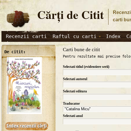
Cărţi de Citit
Recenzii
carti bu
Recenzii carti
Raftul cu carti
Index
C
Carti bune de citit
De citit:
Pentru rezultate mai precise folo
Selectati titlul (evidentiere serii)
Selectati autorul
Selectati editura
Traducator
Selectati anul