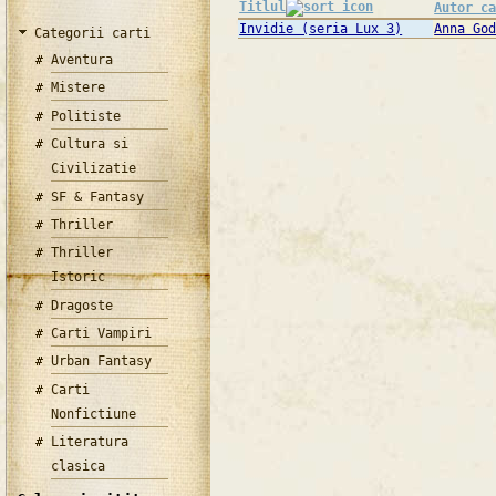
Titlul
Autor c
Invidie (seria Lux 3)
Anna Go
Categorii carti
Aventura
Mistere
Politiste
Cultura si
Civilizatie
SF & Fantasy
Thriller
Thriller
Istoric
Dragoste
Carti Vampiri
Urban Fantasy
Carti
Nonfictiune
Literatura
clasica