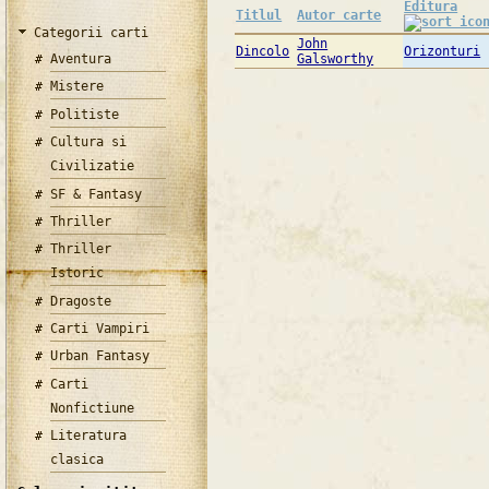
Editura
Titlul
Autor carte
Categorii carti
John
Dincolo
Orizonturi
Aventura
Galsworthy
Mistere
Politiste
Cultura si
Civilizatie
SF & Fantasy
Thriller
Thriller
Istoric
Dragoste
Carti Vampiri
Urban Fantasy
Carti
Nonfictiune
Literatura
clasica