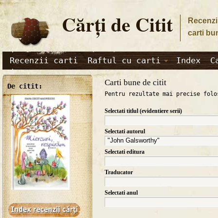
Cărţi de Citit
Recenzii
carti bu
Recenzii carti
Raftul cu carti
Index
C
Carti bune de citit
De citit:
Pentru rezultate mai precise folo
Selectati titlul (evidentiere serii)
Selectati autorul
Selectati editura
Traducator
Selectati anul